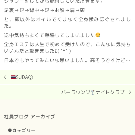
シャワーをしてから施術していただきます。
足裏→足→背中→足→お腹→肩→頭
と、頭以外はオイルでくまなく全身揉みほぐされまし
た。
途中気持ちよくて爆睡してしまいました
全身エステは人生で初めて受けたので、こんなに気持ち
いいんだと驚きましたΣ( ˙꒳​˙ )
日本でもやってみたいな思いました。高そうですけど…
SUDA③
バーラウンジ
ナイトクラブ
社員ブログ アーカイブ
●カテゴリー