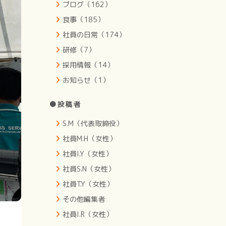
ブログ（162）
食事（185）
社員の日常（174）
研修（7）
採用情報（14）
お知らせ（1）
●投稿者
S.M（代表取締役）
社員M.H（女性）
社員I.Y（女性）
社員S.N（女性）
社員T.Y（女性）
その他編集者
社員I.R（女性）