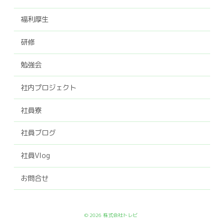
福利厚生
研修
勉強会
社内プロジェクト
社員寮
社員ブログ
社員Vlog
お問合せ
© 2026 株式会社トレビ