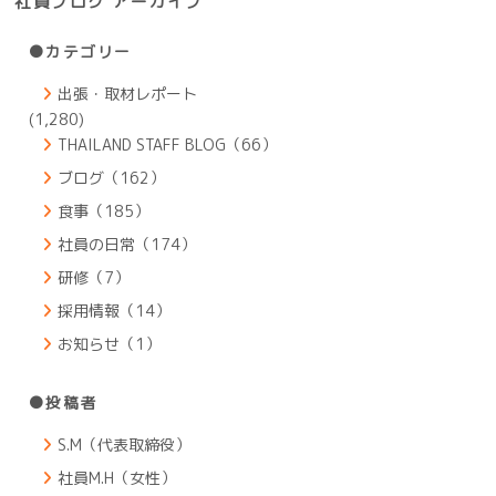
社員ブログ アーカイブ
●カテゴリー
出張・取材レポート
(1,280)
THAILAND STAFF BLOG（66）
ブログ（162）
食事（185）
社員の日常（174）
研修（7）
採用情報（14）
お知らせ（1）
●投稿者
S.M（代表取締役）
社員M.H（女性）