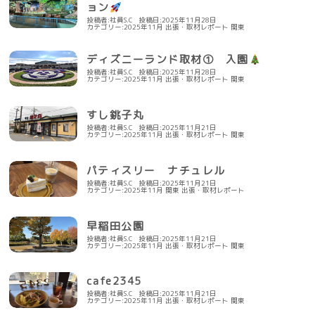
ョン
投稿者:社員S.C
投稿日:2025年11月28日
カテゴリー:
2025年11月
出張・取材レポート
関東
ディズニーランド取材① 入園
投稿者:社員S.C
投稿日:2025年11月28日
カテゴリー:
2025年11月
出張・取材レポート
関東
すし銚子丸
投稿者:社員S.C
投稿日:2025年11月21日
カテゴリー:
2025年11月
出張・取材レポート
関東
パティスリー ナチュレル
投稿者:社員S.C
投稿日:2025年11月21日
カテゴリー:
2025年11月
関東
出張・取材レポート
早稲田公園
投稿者:社員S.C
投稿日:2025年11月21日
カテゴリー:
2025年11月
出張・取材レポート
関東
cafe2345
投稿者:社員S.C
投稿日:2025年11月21日
カテゴリー:
2025年11月
出張・取材レポート
関東